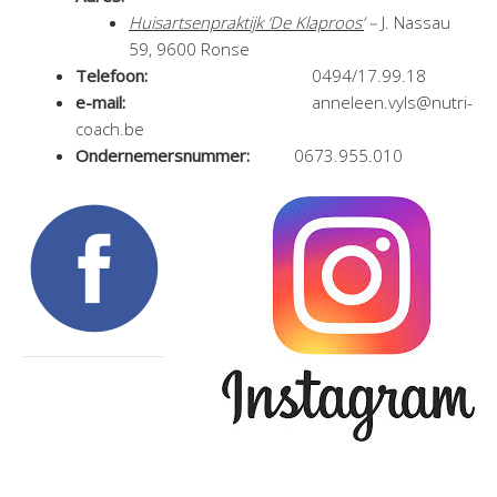
Huisartsenpraktijk ‘De Klaproos’
–
J. Nassau
59, 9600 Ronse
Telefoon:
0494/17.99.18
e-mail:
anneleen.vyls@nutri-
coach.be
Ondernemersnummer:
0673.955.010